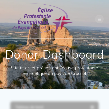
Skip
to
content
Donor Dashboard
Site internet présentant l'église protestante
évangélique du pays de Crussol.