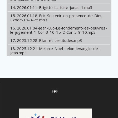
14. 2026.01.11-Brigitte-La-fuite-jonas-1.mp3
15. 2026.01.18-Eric-Se-tenir-en-presence-de-Dieu-
Exode-19-3-25.mp3
16. 2026.01.04-Jean-Luc-Le-fondement-les-oeuvres-
le-jugement-1-Cor-3-10-15-2-Cor-5-9-10.mp3
17. 2025.12.28-Bilan-et-certitudes.mp3
18. 2025.12.21-Melanie-Noel-selon-levangile-de-
Jean.mp3
19. 2025.12.14-Sylvie-La-joie-de-Noel.mp3
20. 2025.12.07-Daniel-Rendre-a-Cesar-et-rendre-a-
Dieu-Marc-12-14-17.mp3
21. 2025.11.30-Jean-Luc-Propheties-Daniel-version-
reduite-de-lApocalypse-Daniel-7-1-27.mp3
FPF
22. 2025.10.26-Sylvie-Quas-tu-chez-toi-Elisee-2-
Rois-4-1-7.mp3
23. 2025.09.07-Cathy-La-liberte-miracle-de-la-grace-
Luc-7-36-50.mp3