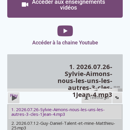
Accèder aux enseignements
vidéos
Accéder à la chaine Youtube
1. 2026.07.26-
Sylvie-Aimons-
nous-les-uns-les-
autres-3-cles-
00:00
1Jean-4.mp3
Play
Télécharger
1. 2026.07.26-Sylvie-Aimons-nous-les-uns-les-
autres-3-cles-1Jean-4.mp3
2. 2026.07.12-Guy-Daniel-Talent-et-mine-Matthieu-
25.mp3