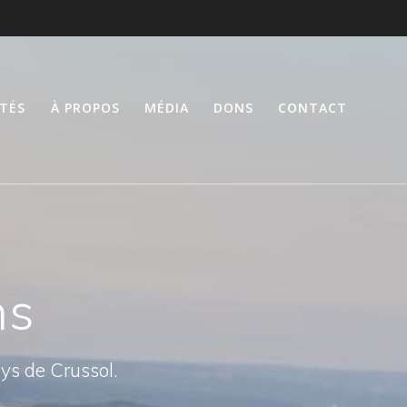
ITÉS
À PROPOS
MÉDIA
DONS
CONTACT
ns
ays de Crussol.