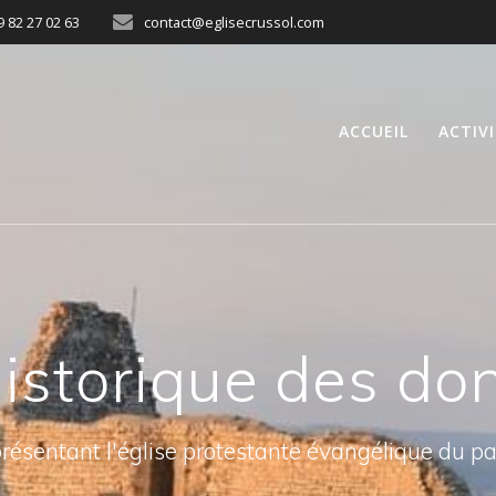
9 82 27 02 63
contact@eglisecrussol.com
ACCUEIL
ACTIV
istorique des do
présentant l'église protestante évangélique du p